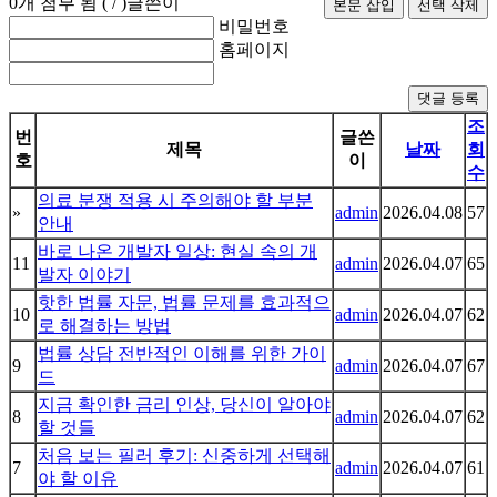
0
개 첨부 됨 (
/
)
글쓴이
비밀번호
홈페이지
댓글 등록
조
번
글쓴
제목
날짜
회
호
이
수
의료 분쟁 적용 시 주의해야 할 부분
»
admin
2026.04.08
57
안내
바로 나온 개발자 일상: 현실 속의 개
11
admin
2026.04.07
65
발자 이야기
핫한 법률 자문, 법률 문제를 효과적으
10
admin
2026.04.07
62
로 해결하는 방법
법률 상담 전반적인 이해를 위한 가이
9
admin
2026.04.07
67
드
지금 확인한 금리 인상, 당신이 알아야
8
admin
2026.04.07
62
할 것들
처음 보는 필러 후기: 신중하게 선택해
7
admin
2026.04.07
61
야 할 이유