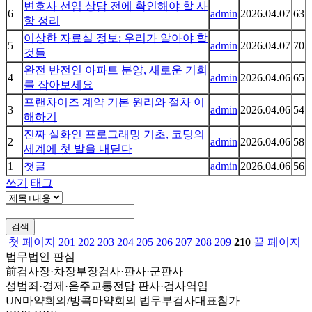
변호사 선임 상담 전에 확인해야 할 사
6
admin
2026.04.07
63
항 정리
이상한 자료실 정보: 우리가 알아야 할
5
admin
2026.04.07
70
것들
완전 반전인 아파트 분양, 새로운 기회
4
admin
2026.04.06
65
를 잡아보세요
프랜차이즈 계약 기본 원리와 절차 이
3
admin
2026.04.06
54
해하기
진짜 실화인 프로그래밍 기초, 코딩의
2
admin
2026.04.06
58
세계에 첫 발을 내딛다
1
첫글
admin
2026.04.06
56
쓰기
태그
검색
첫 페이지
201
202
203
204
205
206
207
208
209
210
끝 페이지
법무법인 판심
前검사장·차장부장검사·판사·군판사
성범죄·경제·음주교통전담 판사·검사역임
UN마약회의/방콕마약회의 법무부검사대표참가