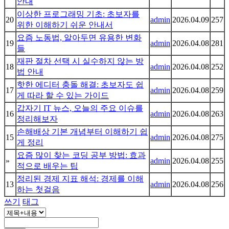
안내
이상한 프로그래밍 기초: 초보자를
20
admin
2026.04.09
257
위한 이해하기 쉬운 안내서
요즘 노동법, 알아두면 유용한 변화
19
admin
2026.04.08
281
들
재판 절차 선택 시 실수하지 않는 방
18
admin
2026.04.08
252
법 안내
핫한 에디터 충돌 해결: 초보자도 쉽
17
admin
2026.04.08
259
게 따라 할 수 있는 가이드
갑자기 IT 뉴스, 오늘의 주요 이슈를
16
admin
2026.04.08
263
정리해보자
손해배상 기본 개념부터 이해하기 쉽
15
admin
2026.04.08
275
게 정리
요즘 많이 찾는 코딩 공부 방법: 효과
»
admin
2026.04.08
255
적으로 배우는 팁
정리된 경제 지표 해석: 경제를 이해
13
admin
2026.04.08
256
하는 첫걸음
쓰기
태그