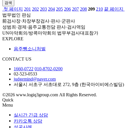
검색
첫 페이지
201
202
203
204
205
206
207
208
209
210
끝 페이지
법무법인 판심
前검사장·차장부장검사·판사·군판사
성범죄·경제·음주교통전담 판사·검사역임
UN마약회의/방콕마약회의 법무부검사대표참가
EXPLORE
음주뺑소니처벌
CONTACT US
1660-0722
010-8702-0200
02-523-0533
judgemind@naver.com
서울시 서초구 서초대로 272, 9층 (한국아이비에스빌딩)
©2026 www.logiq3group.com All Rights Reserved.
Quick
Menu
실시간 긴급 상담
카카오톡 상담
성공사례