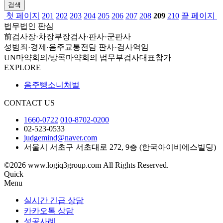
검색
첫 페이지
201
202
203
204
205
206
207
208
209
210
끝 페이지
법무법인 판심
前검사장·차장부장검사·판사·군판사
성범죄·경제·음주교통전담 판사·검사역임
UN마약회의/방콕마약회의 법무부검사대표참가
EXPLORE
음주뺑소니처벌
CONTACT US
1660-0722
010-8702-0200
02-523-0533
judgemind@naver.com
서울시 서초구 서초대로 272, 9층 (한국아이비에스빌딩)
©2026 www.logiq3group.com All Rights Reserved.
Quick
Menu
실시간 긴급 상담
카카오톡 상담
성공사례