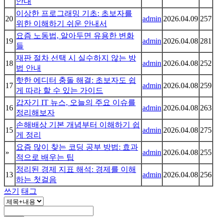
안내
이상한 프로그래밍 기초: 초보자를
20
admin
2026.04.09
257
위한 이해하기 쉬운 안내서
요즘 노동법, 알아두면 유용한 변화
19
admin
2026.04.08
281
들
재판 절차 선택 시 실수하지 않는 방
18
admin
2026.04.08
252
법 안내
핫한 에디터 충돌 해결: 초보자도 쉽
17
admin
2026.04.08
259
게 따라 할 수 있는 가이드
갑자기 IT 뉴스, 오늘의 주요 이슈를
16
admin
2026.04.08
263
정리해보자
손해배상 기본 개념부터 이해하기 쉽
15
admin
2026.04.08
275
게 정리
요즘 많이 찾는 코딩 공부 방법: 효과
»
admin
2026.04.08
255
적으로 배우는 팁
정리된 경제 지표 해석: 경제를 이해
13
admin
2026.04.08
256
하는 첫걸음
쓰기
태그