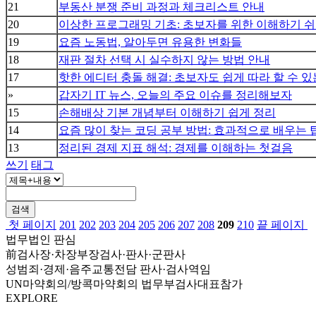
21
부동산 분쟁 준비 과정과 체크리스트 안내
20
이상한 프로그래밍 기초: 초보자를 위한 이해하기 
19
요즘 노동법, 알아두면 유용한 변화들
18
재판 절차 선택 시 실수하지 않는 방법 안내
17
핫한 에디터 충돌 해결: 초보자도 쉽게 따라 할 수 
»
갑자기 IT 뉴스, 오늘의 주요 이슈를 정리해보자
15
손해배상 기본 개념부터 이해하기 쉽게 정리
14
요즘 많이 찾는 코딩 공부 방법: 효과적으로 배우는 
13
정리된 경제 지표 해석: 경제를 이해하는 첫걸음
쓰기
태그
검색
첫 페이지
201
202
203
204
205
206
207
208
209
210
끝 페이지
법무법인 판심
前검사장·차장부장검사·판사·군판사
성범죄·경제·음주교통전담 판사·검사역임
UN마약회의/방콕마약회의 법무부검사대표참가
EXPLORE