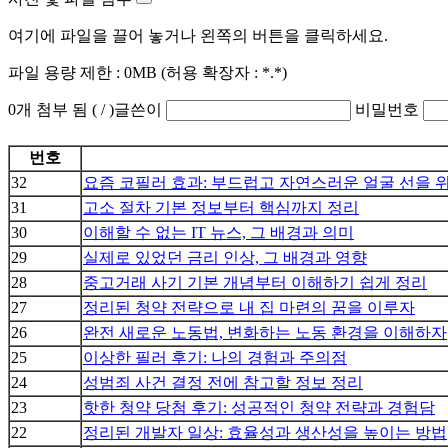
여기에 파일을 끌어 놓거나 왼쪽의 버튼을 클릭하세요.
파일 용량 제한 :
0MB
(허용 확장자 :
*.*
)
0
개 첨부 됨 (
/
)
글쓴이
비밀번호
번호
32
요즘 코필러 효과: 부드럽고 자연스러운 얼굴 선을 
31
고소 절차 기본 정보부터 핵심까지 정리
30
이해할 수 없는 IT 뉴스, 그 배경과 의미
29
실제로 있었던 금리 인상, 그 배경과 영향
28
중고거래 사기 기본 개념부터 이해하기 쉽게 정리
27
정리된 청약 전략으로 내 집 마련의 꿈을 이루자
26
완전 새로운 노동법, 변화하는 노동 환경을 이해하자
25
이상한 필러 후기: 나의 경험과 주의점
24
성범죄 사건 결정 전에 참고할 정보 정리
23
핫한 청약 당첨 후기: 성공적인 청약 전략과 경험담
22
정리된 개발자 일상: 효율성과 생산성을 높이는 방법