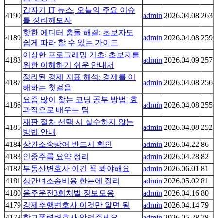
갑자기 IT 뉴스, 오늘의 주요 이슈
4190
admin
2026.04.08
263
를 정리해보자
핫한 에디터 충돌 해결: 초보자도
4189
admin
2026.04.08
259
쉽게 따라 할 수 있는 가이드
이상한 프로그래밍 기초: 초보자를
4188
admin
2026.04.09
257
위한 이해하기 쉬운 안내서
정리된 경제 지표 해석: 경제를 이
4187
admin
2026.04.08
256
해하는 첫걸음
요즘 많이 찾는 코딩 공부 방법: 효
4186
admin
2026.04.08
255
과적으로 배우는 팁
재판 절차 선택 시 실수하지 않는
4185
admin
2026.04.08
252
방법 안내
4184
상간소송방어 반드시 확인
admin
2026.04.22
86
4183
인중주름 요약 정리
admin
2026.04.28
82
4182
부동산변호사 이건 꼭 봐야해요
admin
2026.06.01
81
4181
상간녀소송비용 한눈에 정리
admin
2026.05.02
81
4180
음주운전3회처벌 정보모음
admin
2026.04.16
80
4179
강제추행변호사 이것만 알면 됨
admin
2026.04.14
79
4178
학교폭력변호사 알려주세요
admin
2026.05.28
78