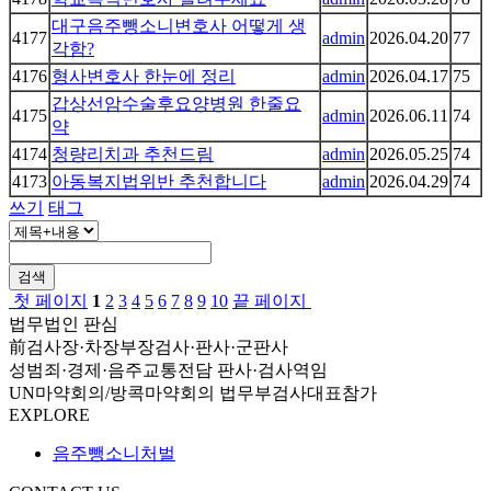
대구음주뺑소니변호사 어떻게 생
4177
admin
2026.04.20
77
각함?
4176
형사변호사 한눈에 정리
admin
2026.04.17
75
갑상선암수술후요양병원 한줄요
4175
admin
2026.06.11
74
약
4174
청량리치과 추천드림
admin
2026.05.25
74
4173
아동복지법위반 추천합니다
admin
2026.04.29
74
쓰기
태그
검색
첫 페이지
1
2
3
4
5
6
7
8
9
10
끝 페이지
법무법인 판심
前검사장·차장부장검사·판사·군판사
성범죄·경제·음주교통전담 판사·검사역임
UN마약회의/방콕마약회의 법무부검사대표참가
EXPLORE
음주뺑소니처벌