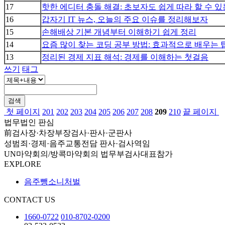
17
핫한 에디터 충돌 해결: 초보자도 쉽게 따라 할 수 
16
갑자기 IT 뉴스, 오늘의 주요 이슈를 정리해보자
15
손해배상 기본 개념부터 이해하기 쉽게 정리
14
요즘 많이 찾는 코딩 공부 방법: 효과적으로 배우는 
13
정리된 경제 지표 해석: 경제를 이해하는 첫걸음
쓰기
태그
검색
첫 페이지
201
202
203
204
205
206
207
208
209
210
끝 페이지
법무법인 판심
前검사장·차장부장검사·판사·군판사
성범죄·경제·음주교통전담 판사·검사역임
UN마약회의/방콕마약회의 법무부검사대표참가
EXPLORE
음주뺑소니처벌
CONTACT US
1660-0722
010-8702-0200