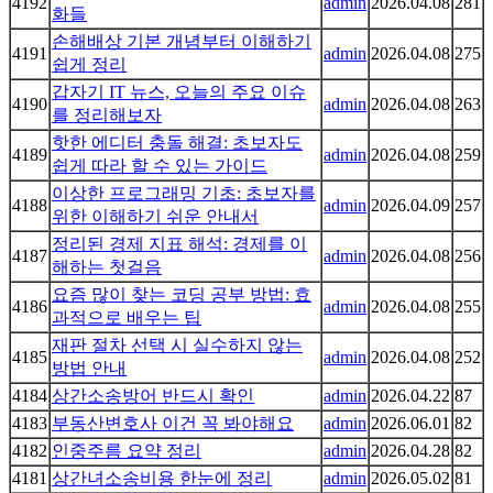
4192
admin
2026.04.08
281
화들
손해배상 기본 개념부터 이해하기
4191
admin
2026.04.08
275
쉽게 정리
갑자기 IT 뉴스, 오늘의 주요 이슈
4190
admin
2026.04.08
263
를 정리해보자
핫한 에디터 충돌 해결: 초보자도
4189
admin
2026.04.08
259
쉽게 따라 할 수 있는 가이드
이상한 프로그래밍 기초: 초보자를
4188
admin
2026.04.09
257
위한 이해하기 쉬운 안내서
정리된 경제 지표 해석: 경제를 이
4187
admin
2026.04.08
256
해하는 첫걸음
요즘 많이 찾는 코딩 공부 방법: 효
4186
admin
2026.04.08
255
과적으로 배우는 팁
재판 절차 선택 시 실수하지 않는
4185
admin
2026.04.08
252
방법 안내
4184
상간소송방어 반드시 확인
admin
2026.04.22
87
4183
부동산변호사 이건 꼭 봐야해요
admin
2026.06.01
82
4182
인중주름 요약 정리
admin
2026.04.28
82
4181
상간녀소송비용 한눈에 정리
admin
2026.05.02
81