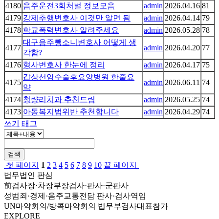
4180
음주운전3회처벌 정보모음
admin
2026.04.16
81
4179
강제추행변호사 이것만 알면 됨
admin
2026.04.14
79
4178
학교폭력변호사 알려주세요
admin
2026.05.28
78
대구음주뺑소니변호사 어떻게 생
4177
admin
2026.04.20
77
각함?
4176
형사변호사 한눈에 정리
admin
2026.04.17
75
갑상선암수술후요양병원 한줄요
4175
admin
2026.06.11
74
약
4174
청량리치과 추천드림
admin
2026.05.25
74
4173
아동복지법위반 추천합니다
admin
2026.04.29
74
쓰기
태그
검색
첫 페이지
1
2
3
4
5
6
7
8
9
10
끝 페이지
법무법인 판심
前검사장·차장부장검사·판사·군판사
성범죄·경제·음주교통전담 판사·검사역임
UN마약회의/방콕마약회의 법무부검사대표참가
EXPLORE