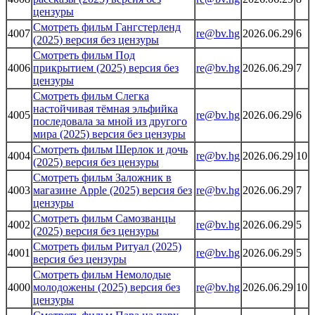
цензуры
Смотреть фильм Гангстерленд
4007
re@bv.hg
2026.06.29
6
(2025) версия без цензуры
Смотреть фильм Под
4006
прикрытием (2025) версия без
re@bv.hg
2026.06.29
7
цензуры
Смотреть фильм Слегка
настойчивая тёмная эльфийка
4005
re@bv.hg
2026.06.29
6
последовала за мной из другого
мира (2025) версия без цензуры
Смотреть фильм Шерлок и дочь
4004
re@bv.hg
2026.06.29
10
(2025) версия без цензуры
Смотреть фильм Заложник в
4003
магазине Apple (2025) версия без
re@bv.hg
2026.06.29
7
цензуры
Смотреть фильм Самозванцы
4002
re@bv.hg
2026.06.29
5
(2025) версия без цензуры
Смотреть фильм Ритуал (2025)
4001
re@bv.hg
2026.06.29
5
версия без цензуры
Смотреть фильм Немолодые
4000
молодожены (2025) версия без
re@bv.hg
2026.06.29
10
цензуры