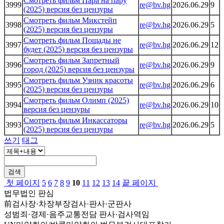
Смотреть фильм Пара на пару
3999
re@bv.hg
2026.06.29
9
(2025) версия без цензуры
Смотреть фильм Микстейп
3998
re@bv.hg
2026.06.29
5
(2025) версия без цензуры
Смотреть фильм Пощады не
3997
re@bv.hg
2026.06.29
12
будет (2025) версия без цензуры
Смотреть фильм Запретный
3996
re@bv.hg
2026.06.29
9
город (2025) версия без цензуры
Смотреть фильм Узник красоты
3995
re@bv.hg
2026.06.29
6
(2025) версия без цензуры
Смотреть фильм Олимп (2025)
3994
re@bv.hg
2026.06.29
10
версия без цензуры
Смотреть фильм Инкассаторы
3993
re@bv.hg
2026.06.29
5
(2025) версия без цензуры
쓰기
태그
검색
첫 페이지
5
6
7
8
9
10
11
12
13
14
끝 페이지
법무법인 판심
前검사장·차장부장검사·판사·군판사
성범죄·경제·음주교통전담 판사·검사역임