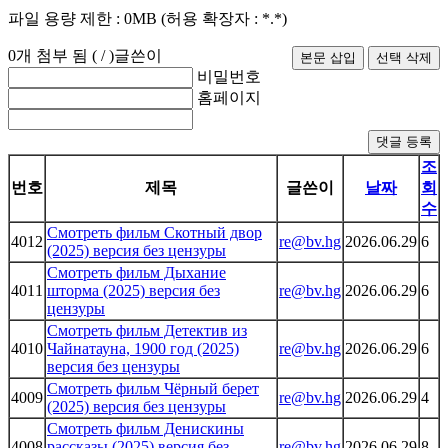
파일 용량 제한 :
0MB
(허용 확장자 :
*.*
)
0
개 첨부 됨 (
/
)
글쓴이
비밀번호
홈페이지
댓글 등록
조
번호
제목
글쓴이
날짜
회
수
Смотреть фильм Скотный двор
4012
re@bv.hg
2026.06.29
6
(2025) версия без цензуры
Смотреть фильм Дыхание
4011
шторма (2025) версия без
re@bv.hg
2026.06.29
6
цензуры
Смотреть фильм Детектив из
4010
Чайнатауна, 1900 год (2025)
re@bv.hg
2026.06.29
6
версия без цензуры
Смотреть фильм Чёрный берет
4009
re@bv.hg
2026.06.29
4
(2025) версия без цензуры
Смотреть фильм Денискины
4008
рассказы (2025) версия без
re@bv.hg
2026.06.29
8