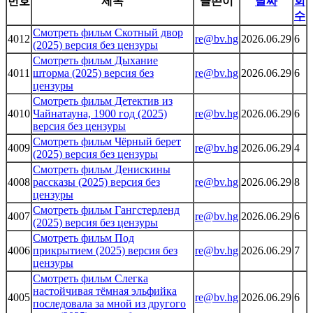
번호
제목
글쓴이
날짜
회
수
Смотреть фильм Скотный двор
4012
re@bv.hg
2026.06.29
6
(2025) версия без цензуры
Смотреть фильм Дыхание
4011
шторма (2025) версия без
re@bv.hg
2026.06.29
6
цензуры
Смотреть фильм Детектив из
4010
Чайнатауна, 1900 год (2025)
re@bv.hg
2026.06.29
6
версия без цензуры
Смотреть фильм Чёрный берет
4009
re@bv.hg
2026.06.29
4
(2025) версия без цензуры
Смотреть фильм Денискины
4008
рассказы (2025) версия без
re@bv.hg
2026.06.29
8
цензуры
Смотреть фильм Гангстерленд
4007
re@bv.hg
2026.06.29
6
(2025) версия без цензуры
Смотреть фильм Под
4006
прикрытием (2025) версия без
re@bv.hg
2026.06.29
7
цензуры
Смотреть фильм Слегка
настойчивая тёмная эльфийка
4005
re@bv.hg
2026.06.29
6
последовала за мной из другого