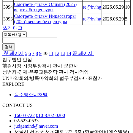
Смотреть фильм Олимп (2025)
3994
re@bv.hg
2026.06.29
10
версия без цензуры
Смотреть фильм Инкассаторы
3993
re@bv.hg
2026.06.29
5
(2025) версия без цензуры
쓰기
태그
검색
첫 페이지
5
6
7
8
9
10
11
12
13
14
끝 페이지
법무법인 판심
前검사장·차장부장검사·판사·군판사
성범죄·경제·음주교통전담 판사·검사역임
UN마약회의/방콕마약회의 법무부검사대표참가
EXPLORE
음주뺑소니처벌
CONTACT US
1660-0722
010-8702-0200
02-523-0533
judgemind@naver.com
서울시 서초구 서초대로 272, 9층 (한국아이비에스빌딩)