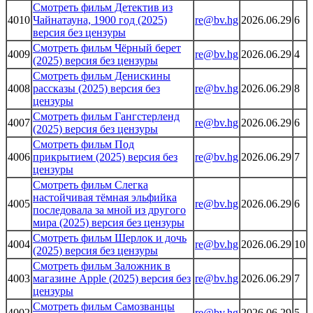
Смотреть фильм Детектив из
4010
Чайнатауна, 1900 год (2025)
re@bv.hg
2026.06.29
6
версия без цензуры
Смотреть фильм Чёрный берет
4009
re@bv.hg
2026.06.29
4
(2025) версия без цензуры
Смотреть фильм Денискины
4008
рассказы (2025) версия без
re@bv.hg
2026.06.29
8
цензуры
Смотреть фильм Гангстерленд
4007
re@bv.hg
2026.06.29
6
(2025) версия без цензуры
Смотреть фильм Под
4006
прикрытием (2025) версия без
re@bv.hg
2026.06.29
7
цензуры
Смотреть фильм Слегка
настойчивая тёмная эльфийка
4005
re@bv.hg
2026.06.29
6
последовала за мной из другого
мира (2025) версия без цензуры
Смотреть фильм Шерлок и дочь
4004
re@bv.hg
2026.06.29
10
(2025) версия без цензуры
Смотреть фильм Заложник в
4003
магазине Apple (2025) версия без
re@bv.hg
2026.06.29
7
цензуры
Смотреть фильм Самозванцы
4002
re@bv.hg
2026.06.29
5