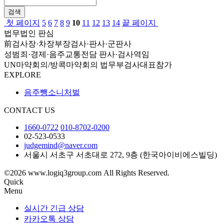
검색
첫 페이지
5
6
7
8
9
10
11
12
13
14
끝 페이지
법무법인 판심
前검사장·차장부장검사·판사·군판사
성범죄·경제·음주교통전담 판사·검사역임
UN마약회의/방콕마약회의 법무부검사대표참가
EXPLORE
음주뺑소니처벌
CONTACT US
1660-0722
010-8702-0200
02-523-0533
judgemind@naver.com
서울시 서초구 서초대로 272, 9층 (한국아이비에스빌딩)
©2026 www.logiq3group.com All Rights Reserved.
Quick
Menu
실시간 긴급 상담
카카오톡 상담