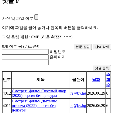
댓글
0
사진 및 파일 첨부
여기에 파일을 끌어 놓거나 왼쪽의 버튼을 클릭하세요.
파일 용량 제한 :
0MB
(허용 확장자 :
*.*
)
0
개 첨부 됨 (
/
)
글쓴이
비밀번호
홈페이지
댓글 등록
조
번호
제목
글쓴이
날짜
회
수
Смотреть фильм Скотный двор
4012
re@bv.hg
2026.06.29
6
(2025) версия без цензуры
Смотреть фильм Дыхание
4011
шторма (2025) версия без
re@bv.hg
2026.06.29
6
цензуры