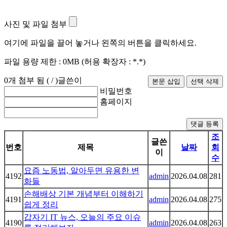
사진 및 파일 첨부
여기에 파일을 끌어 놓거나 왼쪽의 버튼을 클릭하세요.
파일 용량 제한 :
0MB
(허용 확장자 :
*.*
)
0
개 첨부 됨 (
/
)
글쓴이
비밀번호
홈페이지
댓글 등록
조
글쓴
번호
제목
날짜
회
이
수
요즘 노동법, 알아두면 유용한 변
4192
admin
2026.04.08
281
화들
손해배상 기본 개념부터 이해하기
4191
admin
2026.04.08
275
쉽게 정리
갑자기 IT 뉴스, 오늘의 주요 이슈
4190
admin
2026.04.08
263