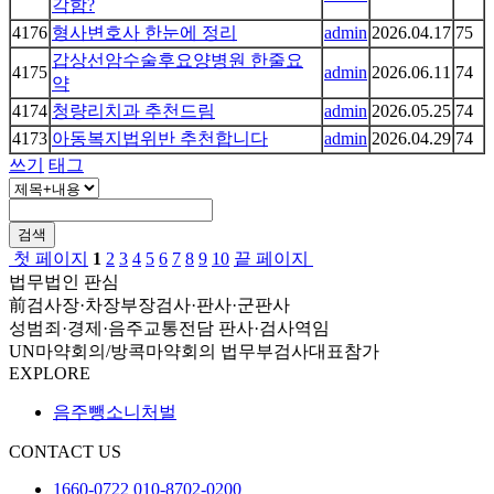
각함?
4176
형사변호사 한눈에 정리
admin
2026.04.17
75
갑상선암수술후요양병원 한줄요
4175
admin
2026.06.11
74
약
4174
청량리치과 추천드림
admin
2026.05.25
74
4173
아동복지법위반 추천합니다
admin
2026.04.29
74
쓰기
태그
검색
첫 페이지
1
2
3
4
5
6
7
8
9
10
끝 페이지
법무법인 판심
前검사장·차장부장검사·판사·군판사
성범죄·경제·음주교통전담 판사·검사역임
UN마약회의/방콕마약회의 법무부검사대표참가
EXPLORE
음주뺑소니처벌
CONTACT US
1660-0722
010-8702-0200