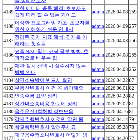
를 정리해보자
핫한 에디터 충돌 해결: 초보자도
4189
admin
2026.04.08
259
쉽게 따라 할 수 있는 가이드
이상한 프로그래밍 기초: 초보자를
4188
admin
2026.04.09
257
위한 이해하기 쉬운 안내서
정리된 경제 지표 해석: 경제를 이
4187
admin
2026.04.08
256
해하는 첫걸음
요즘 많이 찾는 코딩 공부 방법: 효
4186
admin
2026.04.08
255
과적으로 배우는 팁
재판 절차 선택 시 실수하지 않는
4185
admin
2026.04.08
252
방법 안내
4184
상간소송방어 반드시 확인
admin
2026.04.22
87
4183
부동산변호사 이건 꼭 봐야해요
admin
2026.06.01
82
4182
인중주름 요약 정리
admin
2026.04.28
82
4181
상간녀소송비용 한눈에 정리
admin
2026.05.02
81
4180
음주운전3회처벌 정보모음
admin
2026.04.16
81
4179
강제추행변호사 이것만 알면 됨
admin
2026.04.14
79
4178
학교폭력변호사 알려주세요
admin
2026.05.28
78
대구음주뺑소니변호사 어떻게 생
4177
admin
2026.04.20
77