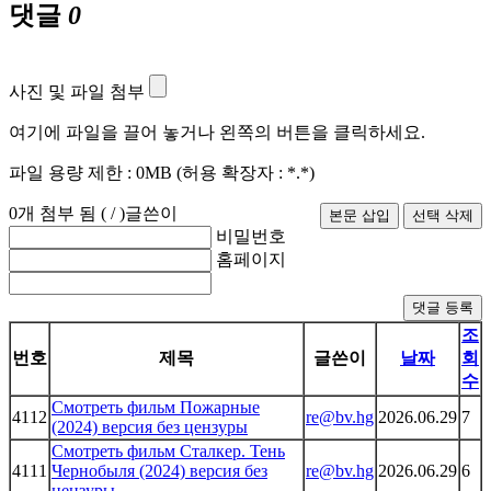
댓글
0
사진 및 파일 첨부
여기에 파일을 끌어 놓거나 왼쪽의 버튼을 클릭하세요.
파일 용량 제한 :
0MB
(허용 확장자 :
*.*
)
0
개 첨부 됨 (
/
)
글쓴이
비밀번호
홈페이지
댓글 등록
조
번호
제목
글쓴이
날짜
회
수
Смотреть фильм Пожарные
4112
re@bv.hg
2026.06.29
7
(2024) версия без цензуры
Смотреть фильм Сталкер. Тень
4111
Чернобыля (2024) версия без
re@bv.hg
2026.06.29
6
цензуры