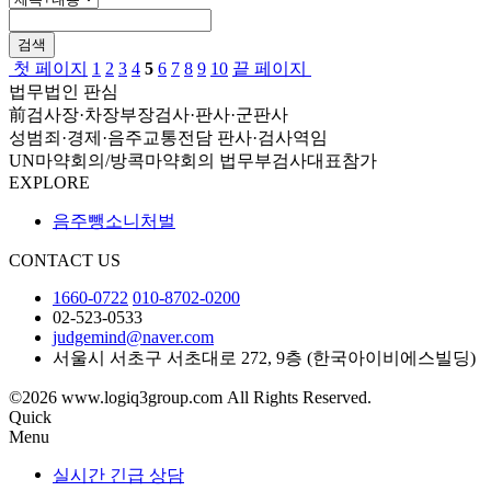
검색
첫 페이지
1
2
3
4
5
6
7
8
9
10
끝 페이지
법무법인 판심
前검사장·차장부장검사·판사·군판사
성범죄·경제·음주교통전담 판사·검사역임
UN마약회의/방콕마약회의 법무부검사대표참가
EXPLORE
음주뺑소니처벌
CONTACT US
1660-0722
010-8702-0200
02-523-0533
judgemind@naver.com
서울시 서초구 서초대로 272, 9층 (한국아이비에스빌딩)
©2026 www.logiq3group.com All Rights Reserved.
Quick
Menu
실시간 긴급 상담