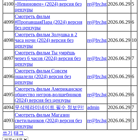
4100
«Невиновен» (2024) версия без
re@bv.hg
2026.06.29
5
цензуры
Смотреть фильм
4099
#ПропавшаяПара (2024) версия
re@bv.hg
2026.06.29
6
без цензуры
Смотреть фильм Золушка в 2
4098
часа ночи (2024) версия без
re@bv.hg
2026.06.29
10
цензуры
Смотреть фильм Ты умрёшь
4097
через 6 часов (2024) версия без
re@bv.hg
2026.06.29
7
цензуры
Смотреть фильм Совсем
4096
ошалели (2024) версия без
re@bv.hg
2026.06.29
6
цензуры
Смотреть фильм Американское
4095
общество негров-волшебников
re@bv.hg
2026.06.29
6
(2024) версия без цензуры
4094
무삭제라미네이트 필수 정보만!
admin
2026.06.29
7
Смотреть фильм Магазин
4093
светильников (2024) версия без
re@bv.hg
2026.06.29
3
цензуры
쓰기
태그