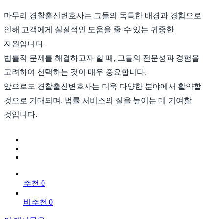
마무리 경찰출신변호사는 그들의 독특한 배경과 경험으로
인해 고객에게 실질적인 도움을 줄 수 있는 귀중한
자원입니다.
법률적 문제를 해결하고자 할 때, 그들의 전문성과 경험을
고려하여 선택하는 것이 매우 중요합니다.
앞으로도 경찰출신변호사는 더욱 다양한 분야에서 활약할
것으로 기대되며, 법률 서비스의 질을 높이는 데 기여할
것입니다.
추천 0
비추천 0