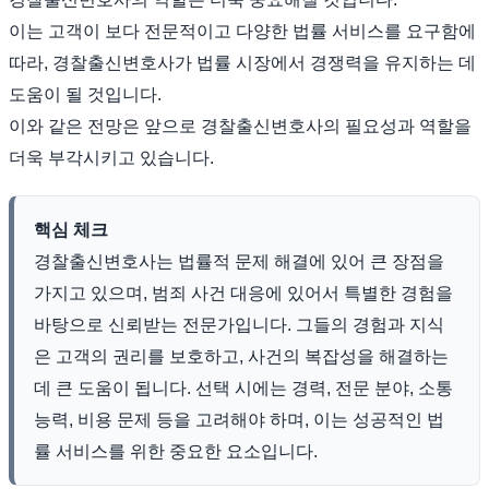
이는 고객이 보다 전문적이고 다양한 법률 서비스를 요구함에
따라, 경찰출신변호사가 법률 시장에서 경쟁력을 유지하는 데
도움이 될 것입니다.
이와 같은 전망은 앞으로 경찰출신변호사의 필요성과 역할을
더욱 부각시키고 있습니다.
핵심 체크
경찰출신변호사는 법률적 문제 해결에 있어 큰 장점을
가지고 있으며, 범죄 사건 대응에 있어서 특별한 경험을
바탕으로 신뢰받는 전문가입니다. 그들의 경험과 지식
은 고객의 권리를 보호하고, 사건의 복잡성을 해결하는
데 큰 도움이 됩니다. 선택 시에는 경력, 전문 분야, 소통
능력, 비용 문제 등을 고려해야 하며, 이는 성공적인 법
률 서비스를 위한 중요한 요소입니다.