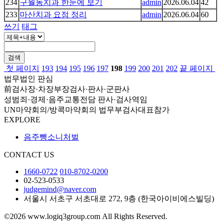
234
구월동치과 한눈에 보기
admin
2026.06.04
42
233
마산치과 요점 정리
admin
2026.06.04
60
쓰기
태그
검색
첫 페이지
193
194
195
196
197
198
199
200
201
202
끝 페이지
법무법인 판심
前검사장·차장부장검사·판사·군판사
성범죄·경제·음주교통전담 판사·검사역임
UN마약회의/방콕마약회의 법무부검사대표참가
EXPLORE
음주뺑소니처벌
CONTACT US
1660-0722
010-8702-0200
02-523-0533
judgemind@naver.com
서울시 서초구 서초대로 272, 9층 (한국아이비에스빌딩)
©2026 www.logiq3group.com All Rights Reserved.