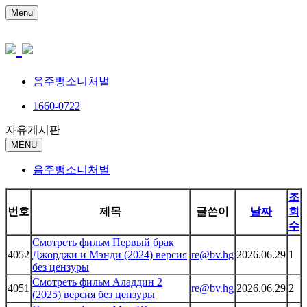
Menu
음주뺑소니처벌
1660-0722
자유게시판
MENU
음주뺑소니처벌
조
번호
제목
글쓴이
날짜
회
수
Смотреть фильм Первый брак
4052
Джорджи и Мэнди (2024) версия
re@bv.hg
2026.06.29
1
без цензуры
Смотреть фильм Аладдин 2
4051
re@bv.hg
2026.06.29
2
(2025) версия без цензуры