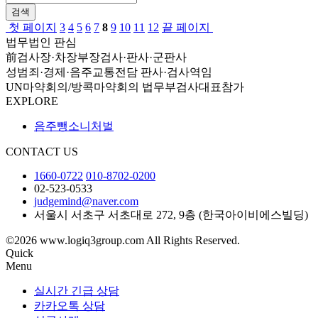
검색
첫 페이지
3
4
5
6
7
8
9
10
11
12
끝 페이지
법무법인 판심
前검사장·차장부장검사·판사·군판사
성범죄·경제·음주교통전담 판사·검사역임
UN마약회의/방콕마약회의 법무부검사대표참가
EXPLORE
음주뺑소니처벌
CONTACT US
1660-0722
010-8702-0200
02-523-0533
judgemind@naver.com
서울시 서초구 서초대로 272, 9층 (한국아이비에스빌딩)
©2026 www.logiq3group.com All Rights Reserved.
Quick
Menu
실시간 긴급 상담
카카오톡 상담