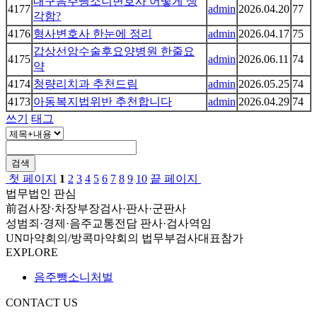
대구음주뺑소니변호사 어떻게 생
4177
admin
2026.04.20
77
각함?
4176
형사변호사 한눈에 정리
admin
2026.04.17
75
갑상선암수술후요양병원 한줄요
4175
admin
2026.06.11
74
약
4174
청량리치과 추천드림
admin
2026.05.25
74
4173
아동복지법위반 추천합니다
admin
2026.04.29
74
쓰기
태그
검색
첫 페이지
1
2
3
4
5
6
7
8
9
10
끝 페이지
법무법인 판심
前검사장·차장부장검사·판사·군판사
성범죄·경제·음주교통전담 판사·검사역임
UN마약회의/방콕마약회의 법무부검사대표참가
EXPLORE
음주뺑소니처벌
CONTACT US