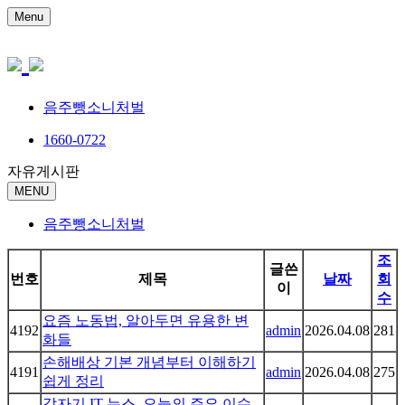
Menu
음주뺑소니처벌
1660-0722
자유게시판
MENU
음주뺑소니처벌
조
글쓴
번호
제목
날짜
회
이
수
요즘 노동법, 알아두면 유용한 변
4192
admin
2026.04.08
281
화들
손해배상 기본 개념부터 이해하기
4191
admin
2026.04.08
275
쉽게 정리
갑자기 IT 뉴스, 오늘의 주요 이슈