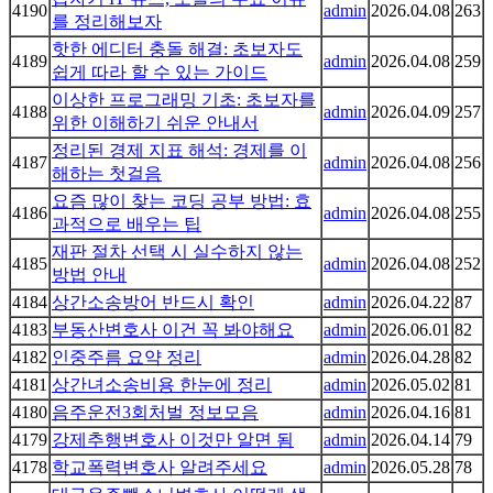
4190
admin
2026.04.08
263
를 정리해보자
핫한 에디터 충돌 해결: 초보자도
4189
admin
2026.04.08
259
쉽게 따라 할 수 있는 가이드
이상한 프로그래밍 기초: 초보자를
4188
admin
2026.04.09
257
위한 이해하기 쉬운 안내서
정리된 경제 지표 해석: 경제를 이
4187
admin
2026.04.08
256
해하는 첫걸음
요즘 많이 찾는 코딩 공부 방법: 효
4186
admin
2026.04.08
255
과적으로 배우는 팁
재판 절차 선택 시 실수하지 않는
4185
admin
2026.04.08
252
방법 안내
4184
상간소송방어 반드시 확인
admin
2026.04.22
87
4183
부동산변호사 이건 꼭 봐야해요
admin
2026.06.01
82
4182
인중주름 요약 정리
admin
2026.04.28
82
4181
상간녀소송비용 한눈에 정리
admin
2026.05.02
81
4180
음주운전3회처벌 정보모음
admin
2026.04.16
81
4179
강제추행변호사 이것만 알면 됨
admin
2026.04.14
79
4178
학교폭력변호사 알려주세요
admin
2026.05.28
78