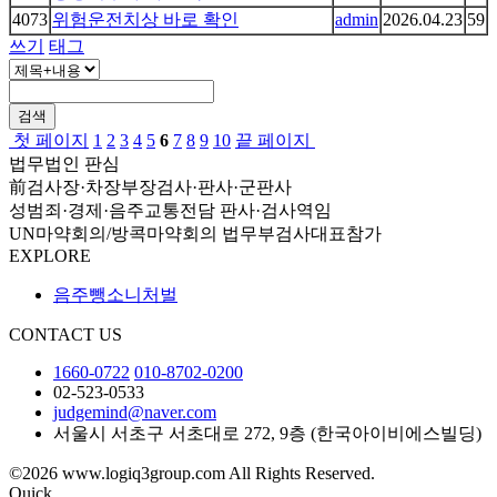
4073
위험운전치상 바로 확인
admin
2026.04.23
59
쓰기
태그
검색
첫 페이지
1
2
3
4
5
6
7
8
9
10
끝 페이지
법무법인 판심
前검사장·차장부장검사·판사·군판사
성범죄·경제·음주교통전담 판사·검사역임
UN마약회의/방콕마약회의 법무부검사대표참가
EXPLORE
음주뺑소니처벌
CONTACT US
1660-0722
010-8702-0200
02-523-0533
judgemind@naver.com
서울시 서초구 서초대로 272, 9층 (한국아이비에스빌딩)
©2026 www.logiq3group.com All Rights Reserved.
Quick