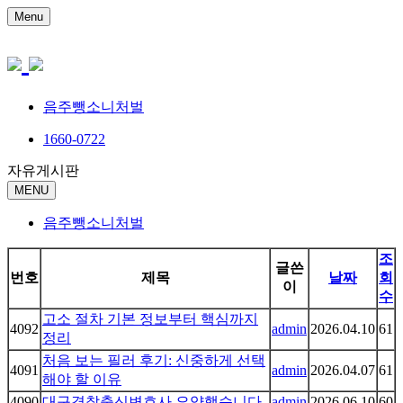
Menu
음주뺑소니처벌
1660-0722
자유게시판
MENU
음주뺑소니처벌
조
글쓴
번호
제목
날짜
회
이
수
고소 절차 기본 정보부터 핵심까지
4092
admin
2026.04.10
61
정리
처음 보는 필러 후기: 신중하게 선택
4091
admin
2026.04.07
61
해야 할 이유
4090
대구경찰출신변호사 요약했습니다
admin
2026.06.10
60