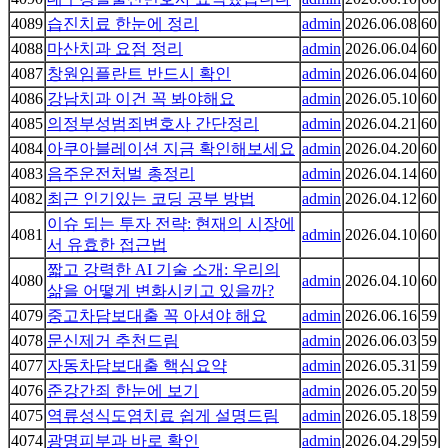
4089
습진치료 한눈에 정리
admin
2026.06.08
60
4088
마산치과 요점 정리
admin
2026.06.04
60
4087
창원임플란트 반드시 확인
admin
2026.06.04
60
4086
강남치과 이건 꼭 봐야해요
admin
2026.05.10
60
4085
의정부성범죄변호사 간단정리
admin
2026.04.21
60
4084
아쿠아블레이션 지금 확인해보세요
admin
2026.04.20
60
4083
음주운전처벌 총정리
admin
2026.04.14
60
4082
최근 인기있는 코딩 공부 방법
admin
2026.04.12
60
이슈 되는 투자 전략: 현재의 시장에
4081
admin
2026.04.10
60
서 유효한 접근법
짧고 강력한 AI 기술 소개: 우리의
4080
admin
2026.04.10
60
삶을 어떻게 변화시키고 있을까?
4079
중고차담보대출 꼭 아셔야 해요
admin
2026.06.16
59
4078
문신제거 추천드림
admin
2026.06.03
59
4077
자동차담보대출 핵심요약
admin
2026.05.31
59
4076
준강간죄 한눈에 보기
admin
2026.05.20
59
4075
역류성식도염치료 쉽게 설명드림
admin
2026.05.18
59
4074
광명피부과 바로 확인
admin
2026.04.29
59