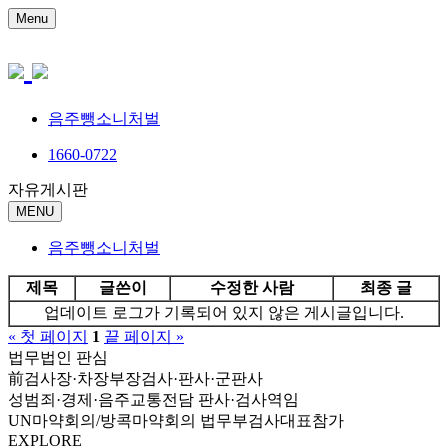
Menu
음주뺑소니처벌
1660-0722
자유게시판
MENU
음주뺑소니처벌
제목
글쓴이
수정한 사람
최종 글
업데이트 로그가 기록되어 있지 않은 게시글입니다.
« 첫 페이지
1
끝 페이지 »
법무법인 판심
前검사장·차장부장검사·판사·군판사
성범죄·경제·음주교통전담 판사·검사역임
UN마약회의/방콕마약회의 법무부검사대표참가
EXPLORE