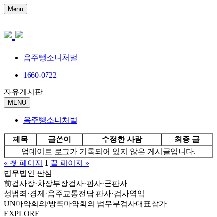
Menu
음주뺑소니처벌
1660-0722
자유게시판
MENU
음주뺑소니처벌
제목
글쓴이
수정한 사람
최종 글
업데이트 로그가 기록되어 있지 않은 게시글입니다.
« 첫 페이지
1
끝 페이지 »
법무법인 판심
前검사장·차장부장검사·판사·군판사
성범죄·경제·음주교통전담 판사·검사역임
UN마약회의/방콕마약회의 법무부검사대표참가
EXPLORE