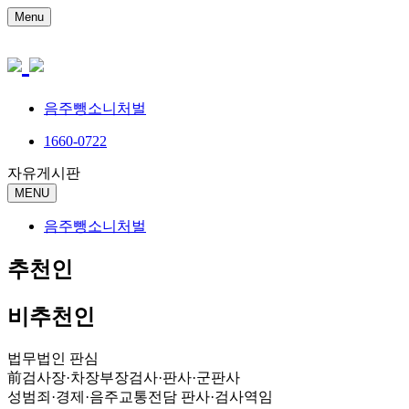
Menu
음주뺑소니처벌
1660-0722
자유게시판
MENU
음주뺑소니처벌
추천인
비추천인
법무법인 판심
前검사장·차장부장검사·판사·군판사
성범죄·경제·음주교통전담 판사·검사역임