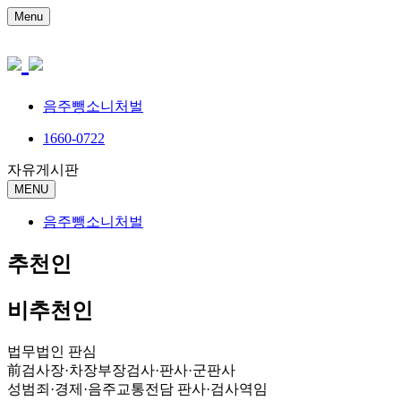
Menu
음주뺑소니처벌
1660-0722
자유게시판
MENU
음주뺑소니처벌
추천인
비추천인
법무법인 판심
前검사장·차장부장검사·판사·군판사
성범죄·경제·음주교통전담 판사·검사역임