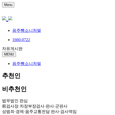
Menu
음주뺑소니처벌
1660-0722
자유게시판
MENU
음주뺑소니처벌
추천인
비추천인
법무법인 판심
前검사장·차장부장검사·판사·군판사
성범죄·경제·음주교통전담 판사·검사역임