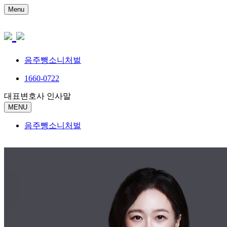
Menu
음주뺑소니처벌
1660-0722
대표변호사 인사말
MENU
음주뺑소니처벌