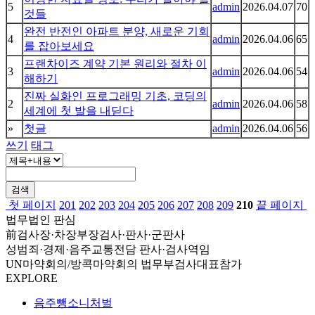
5
admin
2026.04.07
70
것들
완전 반전인 아파트 분양, 새로운 기회
4
admin
2026.04.06
65
를 잡아보세요
프랜차이즈 계약 기본 원리와 절차 이
3
admin
2026.04.06
54
해하기
진짜 실화인 프로그래밍 기초, 코딩의
2
admin
2026.04.06
58
세계에 첫 발을 내딛다
»
첫글
admin
2026.04.06
56
쓰기
태그
검색
첫 페이지
201
202
203
204
205
206
207
208
209
210
끝 페이지
법무법인 판심
前검사장·차장부장검사·판사·군판사
성범죄·경제·음주교통전담 판사·검사역임
UN마약회의/방콕마약회의 법무부검사대표참가
EXPLORE
음주뺑소니처벌