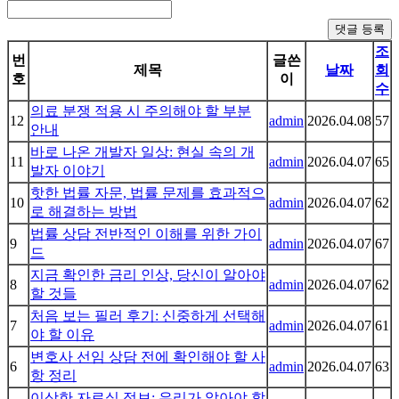
댓글 등록
조
번
글쓴
제목
날짜
회
호
이
수
의료 분쟁 적용 시 주의해야 할 부분
12
admin
2026.04.08
57
안내
바로 나온 개발자 일상: 현실 속의 개
11
admin
2026.04.07
65
발자 이야기
핫한 법률 자문, 법률 문제를 효과적으
10
admin
2026.04.07
62
로 해결하는 방법
법률 상담 전반적인 이해를 위한 가이
9
admin
2026.04.07
67
드
지금 확인한 금리 인상, 당신이 알아야
8
admin
2026.04.07
62
할 것들
처음 보는 필러 후기: 신중하게 선택해
7
admin
2026.04.07
61
야 할 이유
변호사 선임 상담 전에 확인해야 할 사
6
admin
2026.04.07
63
항 정리
이상한 자료실 정보: 우리가 알아야 할