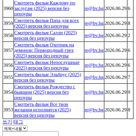
Смотреть фильм Каждому по
3960
заслугам (2025) версия без
re@bv.hg
2026.06.29
6
цензуры
Смотреть фильм Папа для всех
3959
re@bv.hg
2026.06.29
8
(2025) версия без цензуры
Смотреть фильм Салли (2025)
3958
re@bv.hg
2026.06.29
2
версия без цензуры
Смотреть фильм Охотник на
3957
демонов: Первородный грех
re@bv.hg
2026.06.29
6
(2025) версия без цензуры
Смотреть фильм Непослушные
3956
re@bv.hg
2026.06.29
6
(2025) версия без цензуры
Смотреть фильм Эльбрус (2025)
3955
re@bv.hg
2026.06.29
7
версия без цензуры
Смотреть фильм Рождество с
3954
бывшим (2025) версия без
re@bv.hg
2026.06.29
9
цензуры
Смотреть фильм Все твои
3953
желания исполнятся (2025)
re@bv.hg
2026.06.29
8
версия без цензуры
쓰기
태그