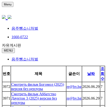
Menu
음주뺑소니처벌
1660-0722
자유게시판
MENU
음주뺑소니처벌
조
번호
제목
글쓴이
날짜
회
수
Смотреть фильм Богомол (2025)
3972
re@bv.hg
2026.06.29
7
версия без цензуры
Смотреть фильм Аббатство
3971
Даунтон 3 (2025) версия без
re@bv.hg
2026.06.29
7
цензуры