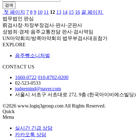
검색
첫 페이지
7
8
9
10
11
12
13
14
15
16
끝 페이지
법무법인 판심
前검사장·차장부장검사·판사·군판사
성범죄·경제·음주교통전담 판사·검사역임
UN마약회의/방콕마약회의 법무부검사대표참가
EXPLORE
음주뺑소니처벌
CONTACT US
1660-0722
010-8702-0200
02-523-0533
judgemind@naver.com
서울시 서초구 서초대로 272, 9층 (한국아이비에스빌딩)
©2026 www.logiq3group.com All Rights Reserved.
Quick
Menu
실시간 긴급 상담
카카오톡 상담