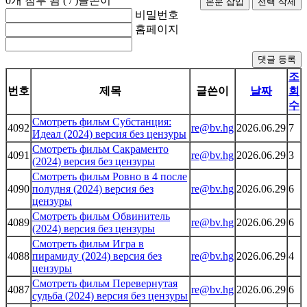
0
개 첨부 됨 (
/
)
글쓴이
비밀번호
홈페이지
댓글 등록
조
번호
제목
글쓴이
날짜
회
수
Смотреть фильм Субстанция:
4092
re@bv.hg
2026.06.29
7
Идеал (2024) версия без цензуры
Смотреть фильм Сакраменто
4091
re@bv.hg
2026.06.29
3
(2024) версия без цензуры
Смотреть фильм Ровно в 4 после
4090
полудня (2024) версия без
re@bv.hg
2026.06.29
6
цензуры
Смотреть фильм Обвинитель
4089
re@bv.hg
2026.06.29
6
(2024) версия без цензуры
Смотреть фильм Игра в
4088
пирамиду (2024) версия без
re@bv.hg
2026.06.29
4
цензуры
Смотреть фильм Перевернутая
4087
re@bv.hg
2026.06.29
6
судьба (2024) версия без цензуры