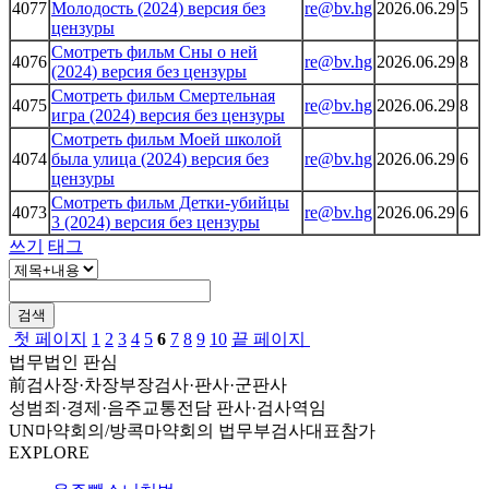
4077
Молодость (2024) версия без
re@bv.hg
2026.06.29
5
цензуры
Смотреть фильм Сны о ней
4076
re@bv.hg
2026.06.29
8
(2024) версия без цензуры
Смотреть фильм Смертельная
4075
re@bv.hg
2026.06.29
8
игра (2024) версия без цензуры
Смотреть фильм Моей школой
4074
была улица (2024) версия без
re@bv.hg
2026.06.29
6
цензуры
Смотреть фильм Детки-убийцы
4073
re@bv.hg
2026.06.29
6
3 (2024) версия без цензуры
쓰기
태그
검색
첫 페이지
1
2
3
4
5
6
7
8
9
10
끝 페이지
법무법인 판심
前검사장·차장부장검사·판사·군판사
성범죄·경제·음주교통전담 판사·검사역임
UN마약회의/방콕마약회의 법무부검사대표참가
EXPLORE