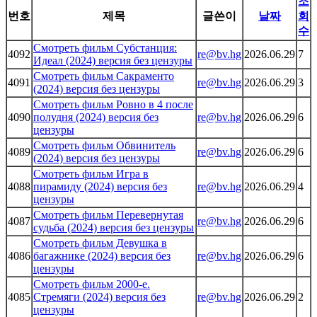
조
번호
제목
글쓴이
날짜
회
수
Смотреть фильм Субстанция:
4092
re@bv.hg
2026.06.29
7
Идеал (2024) версия без цензуры
Смотреть фильм Сакраменто
4091
re@bv.hg
2026.06.29
3
(2024) версия без цензуры
Смотреть фильм Ровно в 4 после
4090
полудня (2024) версия без
re@bv.hg
2026.06.29
6
цензуры
Смотреть фильм Обвинитель
4089
re@bv.hg
2026.06.29
6
(2024) версия без цензуры
Смотреть фильм Игра в
4088
пирамиду (2024) версия без
re@bv.hg
2026.06.29
4
цензуры
Смотреть фильм Перевернутая
4087
re@bv.hg
2026.06.29
6
судьба (2024) версия без цензуры
Смотреть фильм Девушка в
4086
багажнике (2024) версия без
re@bv.hg
2026.06.29
6
цензуры
Смотреть фильм 2000-е.
4085
Стремяги (2024) версия без
re@bv.hg
2026.06.29
2
цензуры