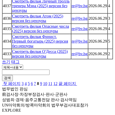
Смотреть фильм Личный тролль
4037
тренера Мэна (2025) версия без
re@bv.hg
2026.06.29
4
цензуры
Смотреть фильм Атом (2025)
4036
re@bv.hg
2026.06.29
3
версия без цензуры
Смотреть фильм Опасные числа
4035
re@bv.hg
2026.06.29
4
(2025) версия без цензуры
Смотреть фильм Финист.
4034
Первый богатырь (2025) версия
re@bv.hg
2026.06.29
5
без цензуры
Смотреть фильм О'Десса (2025)
4033
re@bv.hg
2026.06.29
2
версия без цензуры
쓰기
태그
검색
첫 페이지
3
4
5
6
7
8
9
10
11
12
끝 페이지
법무법인 판심
前검사장·차장부장검사·판사·군판사
성범죄·경제·음주교통전담 판사·검사역임
UN마약회의/방콕마약회의 법무부검사대표참가
EXPLORE