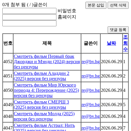
0
개 첨부 됨 (
/
)
글쓴이
비밀번호
홈페이지
댓글 등록
조
번호
제목
글쓴이
날짜
회
수
Смотреть фильм Первый брак
4052
Джорджи и Мэнди (2024) версия
re@bv.hg
2026.06.29
1
без цензуры
Смотреть фильм Аладдин 2
4051
re@bv.hg
2026.06.29
2
(2025) версия без цензуры
Смотреть фильм Мир Юрского
4050
периода 4: Перерождение (2025)
re@bv.hg
2026.06.29
4
версия без цензуры
Смотреть фильм СМЕРШ 3
4049
re@bv.hg
2026.06.29
5
(2025) версия без цензуры
Смотреть фильм Молда (2025)
4048
re@bv.hg
2026.06.29
4
версия без цензуры
Смотреть фильм Астрал: Нить
4047
re@bv.hg
2026.06.29
7
(2025) версия без цензуры