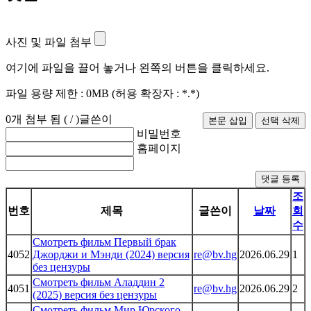
사진 및 파일 첨부
여기에 파일을 끌어 놓거나 왼쪽의 버튼을 클릭하세요.
파일 용량 제한 :
0MB
(허용 확장자 :
*.*
)
0
개 첨부 됨 (
/
)
글쓴이
비밀번호
홈페이지
댓글 등록
조
번호
제목
글쓴이
날짜
회
수
Смотреть фильм Первый брак
4052
Джорджи и Мэнди (2024) версия
re@bv.hg
2026.06.29
1
без цензуры
Смотреть фильм Аладдин 2
4051
re@bv.hg
2026.06.29
2
(2025) версия без цензуры
Смотреть фильм Мир Юрского