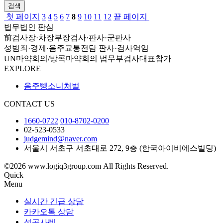
검색
첫 페이지
3
4
5
6
7
8
9
10
11
12
끝 페이지
법무법인 판심
前검사장·차장부장검사·판사·군판사
성범죄·경제·음주교통전담 판사·검사역임
UN마약회의/방콕마약회의 법무부검사대표참가
EXPLORE
음주뺑소니처벌
CONTACT US
1660-0722
010-8702-0200
02-523-0533
judgemind@naver.com
서울시 서초구 서초대로 272, 9층 (한국아이비에스빌딩)
©2026 www.logiq3group.com All Rights Reserved.
Quick
Menu
실시간 긴급 상담
카카오톡 상담
성공사례