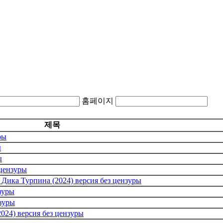
홈페이지
제목
ры
ы
ы
 цензуры
ика Турпина (2024) версия без цензуры
зуры
нзуры
024) версия без цензуры