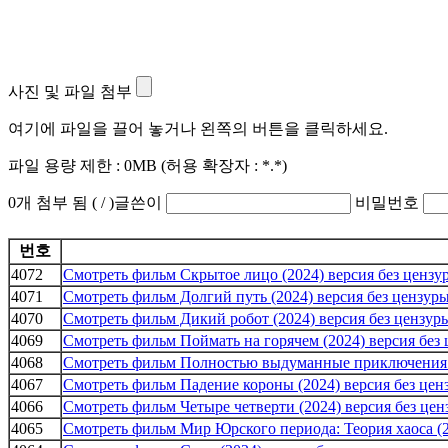
사진 및 파일 첨부
여기에 파일을 끌어 놓거나 왼쪽의 버튼을 클릭하세요.
파일 용량 제한 :
0MB
(허용 확장자 :
*.*
)
0
개 첨부 됨 (
/
)
글쓴이
비밀번호
번호
4072
Смотреть фильм Скрытое лицо (2024) версия без цензу
4071
Смотреть фильм Долгий путь (2024) версия без цензур
4070
Смотреть фильм Дикий робот (2024) версия без цензур
4069
Смотреть фильм Поймать на горячем (2024) версия без
4068
Смотреть фильм Полностью выдуманные приключения Д
4067
Смотреть фильм Падение короны (2024) версия без цен
4066
Смотреть фильм Четыре четверти (2024) версия без це
4065
Смотреть фильм Мир Юрского периода: Теория хаоса (2