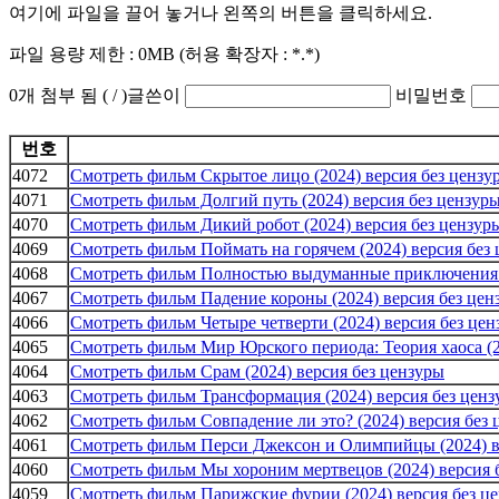
여기에 파일을 끌어 놓거나 왼쪽의 버튼을 클릭하세요.
파일 용량 제한 :
0MB
(허용 확장자 :
*.*
)
0
개 첨부 됨 (
/
)
글쓴이
비밀번호
번호
4072
Смотреть фильм Скрытое лицо (2024) версия без цензу
4071
Смотреть фильм Долгий путь (2024) версия без цензур
4070
Смотреть фильм Дикий робот (2024) версия без цензур
4069
Смотреть фильм Поймать на горячем (2024) версия без
4068
Смотреть фильм Полностью выдуманные приключения Д
4067
Смотреть фильм Падение короны (2024) версия без цен
4066
Смотреть фильм Четыре четверти (2024) версия без це
4065
Смотреть фильм Мир Юрского периода: Теория хаоса (2
4064
Смотреть фильм Срам (2024) версия без цензуры
4063
Смотреть фильм Трансформация (2024) версия без цен
4062
Смотреть фильм Совпадение ли это? (2024) версия без
4061
Смотреть фильм Перси Джексон и Олимпийцы (2024) в
4060
Смотреть фильм Мы хороним мертвецов (2024) версия 
4059
Смотреть фильм Парижские фурии (2024) версия без ц