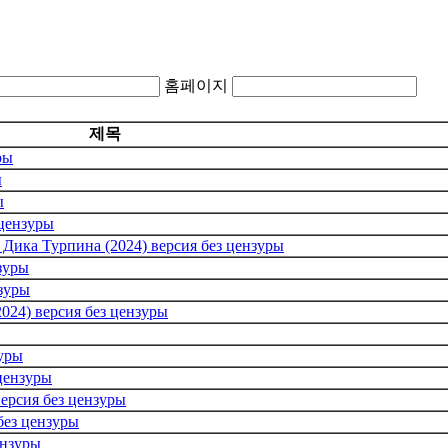
홈페이지
제목
ры
ы
ы
 цензуры
ика Турпина (2024) версия без цензуры
зуры
нзуры
024) версия без цензуры
зуры
 цензуры
ерсия без цензуры
без цензуры
ензуры