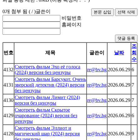
0
개 첨부 됨 (
/
)
글쓴이
비밀번호
홈페이지
댓글 등록
조
번호
제목
글쓴이
날짜
회
수
Смотреть фильм Эхо её голоса
4132
re@bv.hg
2026.06.29
6
(2024) версия без цензуры
Смотреть фильм Барсукот. Очень
4131
зверский детектив (2024) версия
re@bv.hg
2026.06.29
7
без цензуры
Смотреть фильм Лимит (2024)
4130
re@bv.hg
2026.06.29
7
версия без цензуры
Смотреть фильм Скрытое
4129
очарование (2024) версия без
re@bv.hg
2026.06.29
6
цензуры
Смотреть фильм Эллиот и
4128
магический шар (2024) версия
re@bv.hg
2026.06.29
9
без цензуры