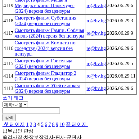
4119
Медведь в кино: Парк чудес
re@bv.hg
2026.06.29
6
(2024) версия без цензуры
Смотреть фильм Субстанция
4118
re@bv.hg
2026.06.29
3
(2024) версия без цензуры
Смотреть фильм Гампи. Собачья
4117
re@bv.hg
2026.06.29
9
жизнь (2024) версия без цензуры
Смотреть фильм Комната по
4116
соседству (2024) версия без
re@bv.hg
2026.06.29
6
цензуры
Смотреть фильм Грисельда
4115
re@bv.hg
2026.06.29
5
(2024) версия без цензуры
Смотреть фильм Гладиатор 2
4114
re@bv.hg
2026.06.29
11
(2024) версия без цензуры
Смотреть фильм Убейте жокея
4113
re@bv.hg
2026.06.29
6
(2024) версия без цензуры
쓰기
태그
검색
첫 페이지
1
2
3
4
5
6
7
8
9
10
끝 페이지
법무법인 판심
前검사장·차장부장검사·판사·군판사