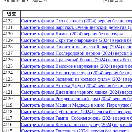
번호
4132
Смотреть фильм Эхо её голоса (2024) версия без ценз
4131
Смотреть фильм Барсукот. Очень зверский детектив (2
4130
Смотреть фильм Лимит (2024) версия без цензуры
4129
Смотреть фильм Скрытое очарование (2024) версия бе
4128
Смотреть фильм Эллиот и магический шар (2024) верс
4127
Смотреть фильм Послеродовой период (2024) версия б
4126
Смотреть фильм Праведный бизнес (2024) версия без 
4125
Смотреть фильм Высокое напряжение (2024) версия б
4124
Смотреть фильм Новогоднее чудо (2024) версия без ц
4123
Смотреть фильм Засланец из космоса фильм (2024) вер
4122
Смотреть фильм Аптека Джун (2024) версия без ценз
4121
Смотреть фильм Дневники чёрного ящика (2024) верс
4120
Смотреть фильм Рождественский дом (2024) версия бе
4119
Смотреть фильм Маша и Медведь в кино: Парк чудес (
4118
Смотреть фильм Субстанция (2024) версия без цензур
4117
Смотреть фильм Гампи. Собачья жизнь (2024) версия 
4116
Смотреть фильм Комната по соседству (2024) версия б
4115
Смотреть фильм Грисельда (2024) версия без цензуры