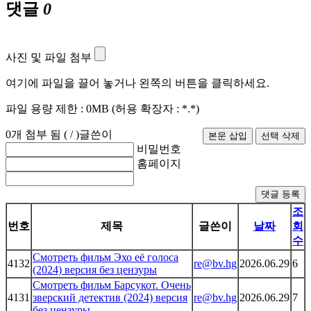
댓글
0
사진 및 파일 첨부
여기에 파일을 끌어 놓거나 왼쪽의 버튼을 클릭하세요.
파일 용량 제한 :
0MB
(허용 확장자 :
*.*
)
0
개 첨부 됨 (
/
)
글쓴이
비밀번호
홈페이지
댓글 등록
조
번호
제목
글쓴이
날짜
회
수
Смотреть фильм Эхо её голоса
4132
re@bv.hg
2026.06.29
6
(2024) версия без цензуры
Смотреть фильм Барсукот. Очень
4131
зверский детектив (2024) версия
re@bv.hg
2026.06.29
7
без цензуры