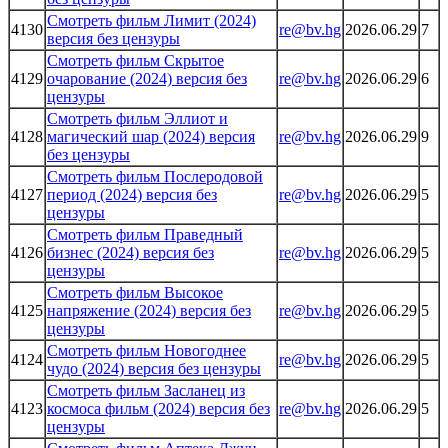
Смотреть фильм Лимит (2024)
4130
re@bv.hg
2026.06.29
7
версия без цензуры
Смотреть фильм Скрытое
4129
очарование (2024) версия без
re@bv.hg
2026.06.29
6
цензуры
Смотреть фильм Эллиот и
4128
магический шар (2024) версия
re@bv.hg
2026.06.29
9
без цензуры
Смотреть фильм Послеродовой
4127
период (2024) версия без
re@bv.hg
2026.06.29
5
цензуры
Смотреть фильм Праведный
4126
бизнес (2024) версия без
re@bv.hg
2026.06.29
5
цензуры
Смотреть фильм Высокое
4125
напряжение (2024) версия без
re@bv.hg
2026.06.29
5
цензуры
Смотреть фильм Новогоднее
4124
re@bv.hg
2026.06.29
5
чудо (2024) версия без цензуры
Смотреть фильм Засланец из
4123
космоса фильм (2024) версия без
re@bv.hg
2026.06.29
5
цензуры