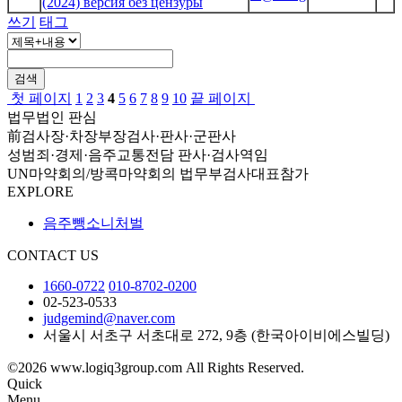
(2024) версия без цензуры
쓰기
태그
검색
첫 페이지
1
2
3
4
5
6
7
8
9
10
끝 페이지
법무법인 판심
前검사장·차장부장검사·판사·군판사
성범죄·경제·음주교통전담 판사·검사역임
UN마약회의/방콕마약회의 법무부검사대표참가
EXPLORE
음주뺑소니처벌
CONTACT US
1660-0722
010-8702-0200
02-523-0533
judgemind@naver.com
서울시 서초구 서초대로 272, 9층 (한국아이비에스빌딩)
©2026 www.logiq3group.com All Rights Reserved.
Quick
Menu