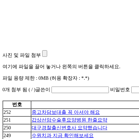
사진 및 파일 첨부
여기에 파일을 끌어 놓거나 왼쪽의 버튼을 클릭하세요.
파일 용량 제한 :
0MB
(허용 확장자 :
*.*
)
0
개 첨부 됨 (
/
)
글쓴이
비밀번호
번호
252
중고차담보대출 꼭 아셔야 해요
251
갑상선암수술후요양병원 한줄요약
250
대구경찰출신변호사 요약했습니다
249
수원치과 지금 확인해보세요