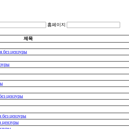
홈페이지
제목
я без цензуры
нзуры
ры
без цензуры
 без цензуры
з цензуры
нзуры