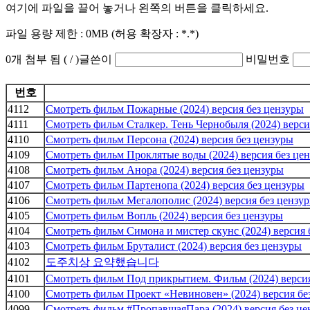
여기에 파일을 끌어 놓거나 왼쪽의 버튼을 클릭하세요.
파일 용량 제한 :
0MB
(허용 확장자 :
*.*
)
0
개 첨부 됨 (
/
)
글쓴이
비밀번호
번호
4112
Смотреть фильм Пожарные (2024) версия без цензуры
4111
Смотреть фильм Сталкер. Тень Чернобыля (2024) верси
4110
Смотреть фильм Персона (2024) версия без цензуры
4109
Смотреть фильм Проклятые воды (2024) версия без це
4108
Смотреть фильм Анора (2024) версия без цензуры
4107
Смотреть фильм Партенопа (2024) версия без цензуры
4106
Смотреть фильм Мегалополис (2024) версия без цензу
4105
Смотреть фильм Вопль (2024) версия без цензуры
4104
Смотреть фильм Симона и мистер скунс (2024) версия 
4103
Смотреть фильм Бруталист (2024) версия без цензуры
4102
도주치상 요약했습니다
4101
Смотреть фильм Под прикрытием. Фильм (2024) версия
4100
Смотреть фильм Проект «Невиновен» (2024) версия бе
4099
Смотреть фильм #ПропавшаяПара (2024) версия без це