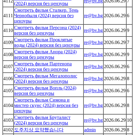
4112
re@bv.hg
2026.06.29
7
(2024) версия без цензуры
Смотреть фильм Сталкер. Тень
4111
Чернобыля (2024) версия без
re@bv.hg
2026.06.29
6
цензуры
Смотреть фильм Персона (2024)
4110
re@bv.hg
2026.06.29
9
версия без цензуры
Смотреть фильм Проклятые
4109
re@bv.hg
2026.06.29
7
воды (2024) версия без цензуры
Смотреть фильм Анора (2024)
4108
re@bv.hg
2026.06.29
9
версия без цензуры
Смотреть фильм Партенопа
4107
re@bv.hg
2026.06.29
6
(2024) версия без цензуры
Смотреть фильм Мегалополис
4106
re@bv.hg
2026.06.29
8
(2024) версия без цензуры
Смотреть фильм Вопль (2024)
4105
re@bv.hg
2026.06.29
6
версия без цензуры
Смотреть фильм Симона и
4104
мистер скунс (2024) версия без
re@bv.hg
2026.06.29
8
цензуры
Смотреть фильм Бруталист
4103
re@bv.hg
2026.06.29
10
(2024) версия без цензуры
4102
도주치상 요약했습니다
admin
2026.06.29
8