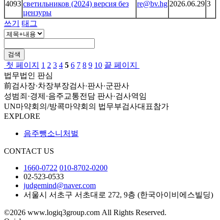
4093
светильников (2024) версия без
re@bv.hg
2026.06.29
3
цензуры
쓰기
태그
검색
첫 페이지
1
2
3
4
5
6
7
8
9
10
끝 페이지
법무법인 판심
前검사장·차장부장검사·판사·군판사
성범죄·경제·음주교통전담 판사·검사역임
UN마약회의/방콕마약회의 법무부검사대표참가
EXPLORE
음주뺑소니처벌
CONTACT US
1660-0722
010-8702-0200
02-523-0533
judgemind@naver.com
서울시 서초구 서초대로 272, 9층 (한국아이비에스빌딩)
©2026 www.logiq3group.com All Rights Reserved.