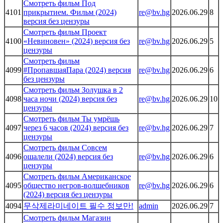
Смотреть фильм Под
4101
прикрытием. Фильм (2024)
re@bv.hg
2026.06.29
8
версия без цензуры
Смотреть фильм Проект
4100
«Невиновен» (2024) версия без
re@bv.hg
2026.06.29
5
цензуры
Смотреть фильм
4099
#ПропавшаяПара (2024) версия
re@bv.hg
2026.06.29
6
без цензуры
Смотреть фильм Золушка в 2
4098
часа ночи (2024) версия без
re@bv.hg
2026.06.29
10
цензуры
Смотреть фильм Ты умрёшь
4097
через 6 часов (2024) версия без
re@bv.hg
2026.06.29
7
цензуры
Смотреть фильм Совсем
4096
ошалели (2024) версия без
re@bv.hg
2026.06.29
6
цензуры
Смотреть фильм Американское
4095
общество негров-волшебников
re@bv.hg
2026.06.29
6
(2024) версия без цензуры
4094
무삭제라미네이트 필수 정보만!
admin
2026.06.29
7
Смотреть фильм Магазин