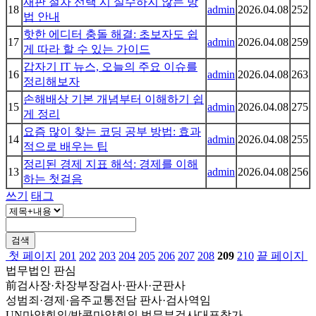
재판 절차 선택 시 실수하지 않는 방
18
admin
2026.04.08
252
법 안내
핫한 에디터 충돌 해결: 초보자도 쉽
17
admin
2026.04.08
259
게 따라 할 수 있는 가이드
갑자기 IT 뉴스, 오늘의 주요 이슈를
16
admin
2026.04.08
263
정리해보자
손해배상 기본 개념부터 이해하기 쉽
15
admin
2026.04.08
275
게 정리
요즘 많이 찾는 코딩 공부 방법: 효과
14
admin
2026.04.08
255
적으로 배우는 팁
정리된 경제 지표 해석: 경제를 이해
13
admin
2026.04.08
256
하는 첫걸음
쓰기
태그
검색
첫 페이지
201
202
203
204
205
206
207
208
209
210
끝 페이지
법무법인 판심
前검사장·차장부장검사·판사·군판사
성범죄·경제·음주교통전담 판사·검사역임
UN마약회의/방콕마약회의 법무부검사대표참가