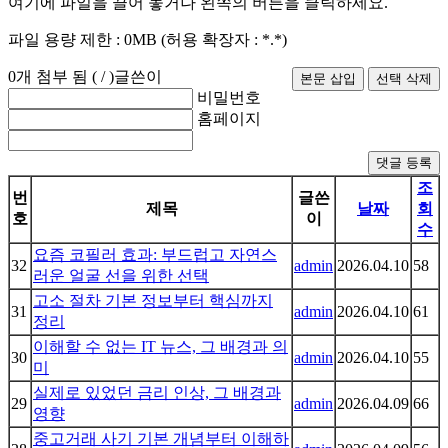
여기에 파일을 끌어 놓거나 왼쪽의 버튼을 클릭하세요.
파일 용량 제한 :
0MB
(허용 확장자 :
*.*
)
0
개 첨부 됨 (
/
)
글쓴이
비밀번호
홈페이지
댓글 등록
조
번
글쓴
제목
날짜
회
호
이
수
요즘 코필러 효과: 부드럽고 자연스
32
admin
2026.04.10
58
러운 얼굴 선을 위한 선택
고소 절차 기본 정보부터 핵심까지
31
admin
2026.04.10
61
정리
이해할 수 없는 IT 뉴스, 그 배경과 의
30
admin
2026.04.10
55
미
실제로 있었던 금리 인상, 그 배경과
29
admin
2026.04.09
66
영향
중고거래 사기 기본 개념부터 이해하